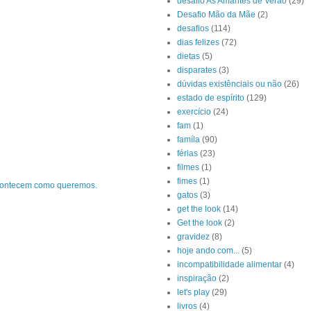
desafio As Amantes de Verão
(29)
Desafio Mão da Mãe
(2)
desafios
(114)
dias felizes
(72)
dietas
(5)
disparates
(3)
dúvidas existênciais ou não
(26)
estado de espírito
(129)
exercício
(24)
fam
(1)
famíla
(90)
férias
(23)
filmes
(1)
fimes
(1)
contecem como queremos.
gatos
(3)
get the look
(14)
Get the look
(2)
gravidez
(8)
hoje ando com...
(5)
incompatibilidade alimentar
(4)
inspiração
(2)
let's play
(29)
livros
(4)