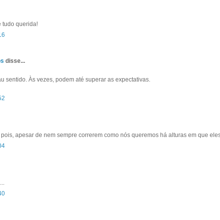
 tudo querida!
16
os
disse...
sentido. Às vezes, podem até superar as expectativas.
52
pois, apesar de nem sempre correrem como nós queremos há alturas em que eles
04
..
40