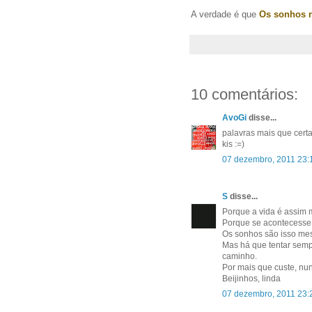
A verdade é que
Os sonhos 
10 comentários:
AvoGi
disse...
palavras mais que certa
kis :=)
07 dezembro, 2011 23:
S
disse...
Porque a vida é assim 
Porque se acontecesse
Os sonhos são isso me
Mas há que tentar sempr
caminho.
Por mais que custe, nu
Beijinhos, linda
07 dezembro, 2011 23: