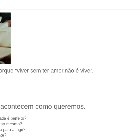
orque "viver sem ter amor,não é viver."
 acontecem como queremos.
da é perfeito?
isso mesmo?
 para atingir?
nte?