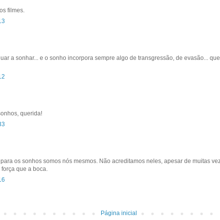
s filmes.
13
uar a sonhar... e o sonho incorpora sempre algo de transgressão, de evasão... qu
12
onhos, querida!
33
 para os sonhos somos nós mesmos. Não acreditamos neles, apesar de muitas veze
 força que a boca.
16
Página inicial