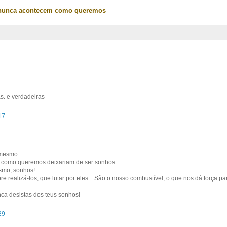
nunca acontecem como queremos
s. e verdadeiras
17
mesmo...
 como queremos deixariam de ser sonhos...
smo, sonhos!
e realizá-los, que lutar por eles... São o nosso combustível, o que nos dá força p
nca desistas dos teus sonhos!
29