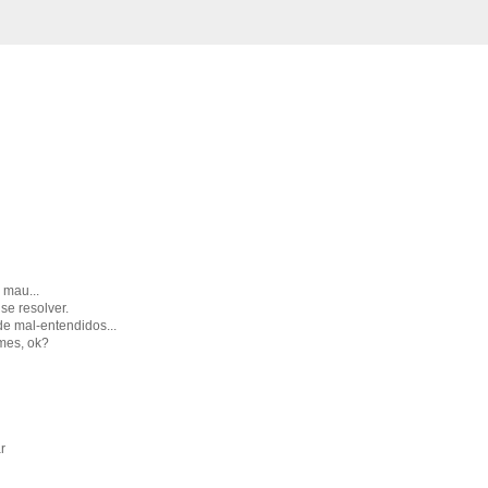
 mau...
se resolver.
e mal-entendidos...
mes, ok?
r