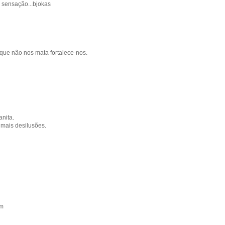
a sensação...bjokas
 que não nos mata fortalece-nos.
nita.
mais desilusões.
om