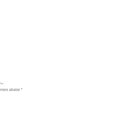
...
eixes abalar *