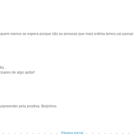
quem menos se espera porque são as pessoas que mais estima temos,vai passar q
oi...
cisares de algo apita!!
surpreender pela positiva. Beijinhos
Página inicial