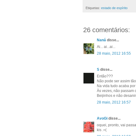
Etiquetas:
estado de espírito
26 comentários:
Naná
disse...
Ai... ai...ai...
28 maio, 2012 16:55
S
disse...
Então???
Não pode ser assim tão
Na vida tudo acaba por 
Às vezes, não passam d
Beijinhos e não desani
28 maio, 2012 16:57
AvoGi
disse...
oquei, pronto, vai passa
kis .=(