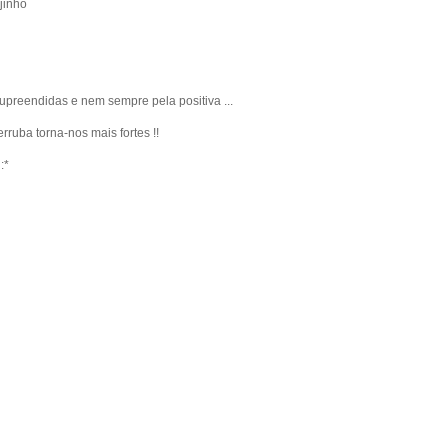
jinho
supreendidas e nem sempre pela positiva ...
rruba torna-nos mais fortes !!
:*