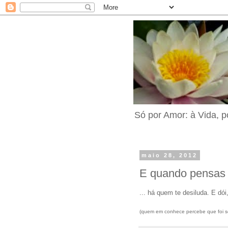
Só por Amor: à Vida, p
maio 28, 2012
E quando pensas 
... há quem te desiluda. E dó
(quem em conhece percebe que foi sé